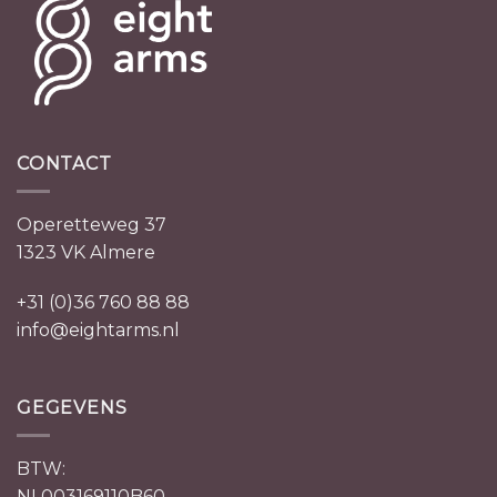
CONTACT
Operetteweg 37
1323 VK Almere
+31 (0)36 760 88 88
info@eightarms.nl
GEGEVENS
BTW:
NL003169110B60