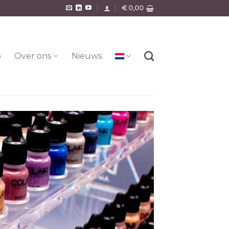
€
0,00
o
Over ons
Nieuws