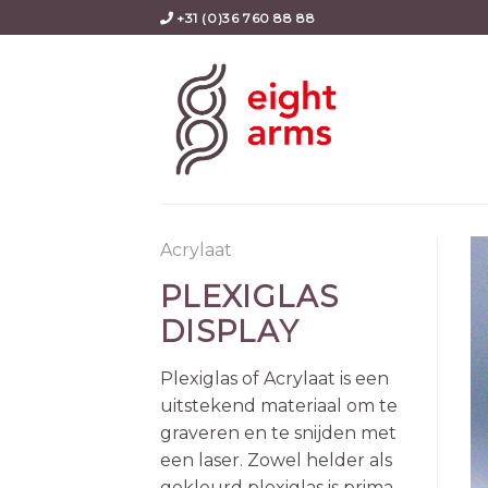
Skip
+31 (0)36 760 88 88
to
content
Acrylaat
PLEXIGLAS
DISPLAY
Plexiglas of Acrylaat is een
uitstekend materiaal om te
graveren en te snijden met
een laser. Zowel helder als
gekleurd plexiglas is prima