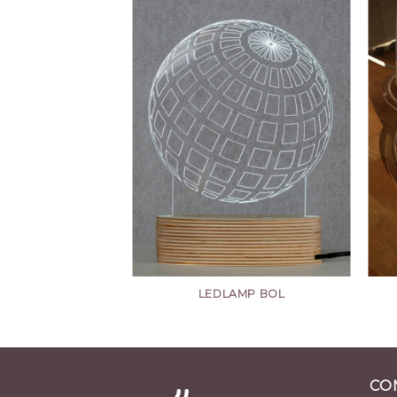
LAS TAGS
LEDLAMP BOL
CO