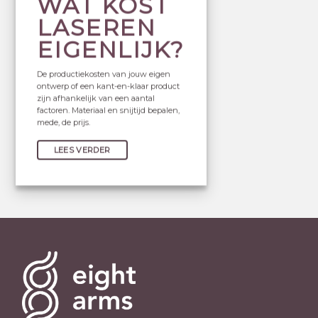
WAT KOST
LASEREN
EIGENLIJK?
De productiekosten van jouw eigen
ontwerp of een kant-en-klaar product
zijn afhankelijk van een aantal
factoren. Materiaal en snijtijd bepalen,
mede, de prijs.
LEES VERDER