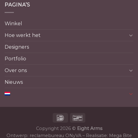
PAGINA’S
Winkel
Hoe werkt het
Designers
Portfolio
Over ons
Nieuws
Copyright 2026 ©
Eight Arms
Ontwerp:
reclamebureau ONyVA
– Realisatie:
Mega Bite