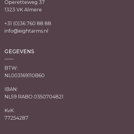
Operetteweg 37
1323 VK Almere
+31 (0)36 760 88 88
info@eightarms.nl
GEGEVENS
BTW:
NL003169110B60
IBAN:
NL59 RABO 0350704821
KvK:
77254287