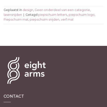
Geplaatst in
design
,
Geen onderdeel van een categorie
,
lasersnijden
|
Getagd
piepschuim letters
,
piepschuim logo
,
Piepschuim mal
,
piepschuim snijden
,
verf mal
CONTACT