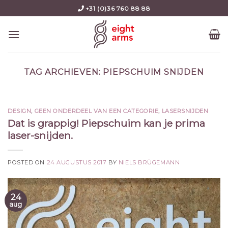
Skip
+31 (0)36 760 88 88
to
content
TAG ARCHIEVEN:
PIEPSCHUIM SNIJDEN
DESIGN
,
GEEN ONDERDEEL VAN EEN CATEGORIE
,
LASERSNIJDEN
Dat is grappig! Piepschuim kan je prima
laser-snijden.
POSTED ON
24 AUGUSTUS 2017
BY
NIELS BRÜGEMANN
24
aug