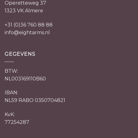
Operetteweg 37
1323 VK Almere
+31 (0)36 760 88 88
info@eightarms.nl
GEGEVENS
BTW:
NL003169110B60
IBAN:
NL59 RABO 0350704821
KvK:
77254287