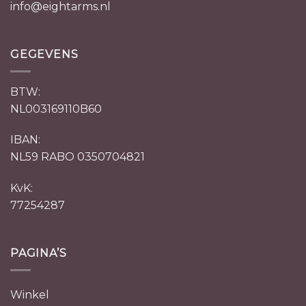
info@eightarms.nl
GEGEVENS
BTW:
NL003169110B60
IBAN:
NL59 RABO 0350704821
KvK:
77254287
PAGINA’S
Winkel