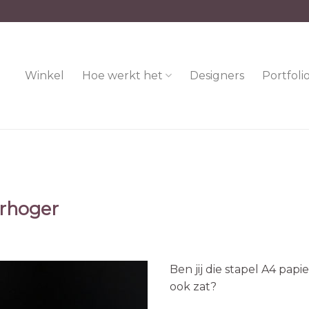
Winkel
Hoe werkt het
Designers
Portfoli
erhoger
Ben jij die stapel A4 pap
ook zat?