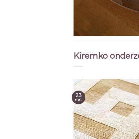
Kiremko onderz
23
mrt