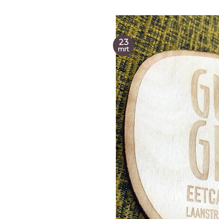
23
mrt