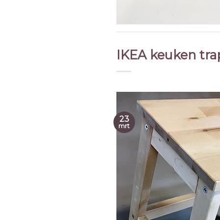
IKEA keuken tra
23
mrt