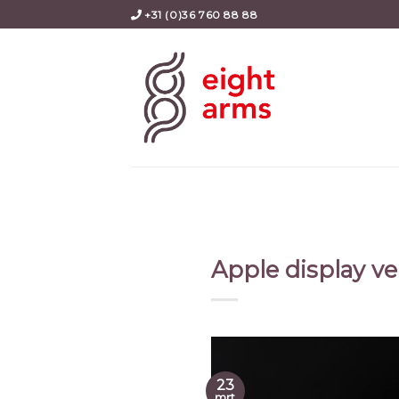
Skip
+31 (0)36 760 88 88
to
content
Apple display v
23
mrt