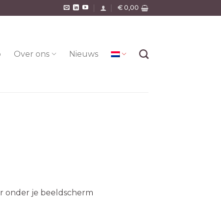
€
0,00
o
Over ons
Nieuws
ier onder je beeldscherm