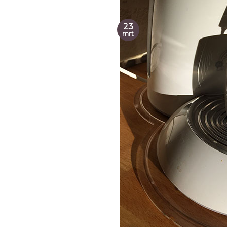
23
mrt