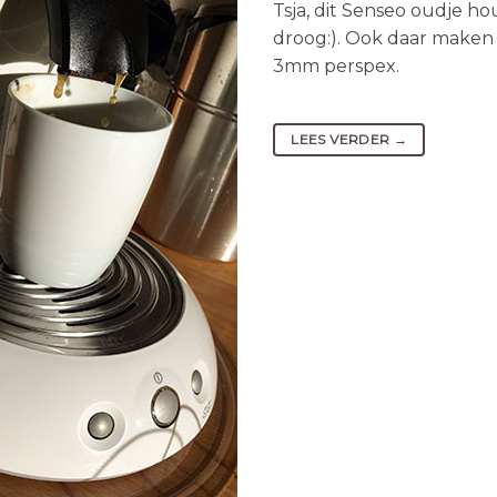
Tsja, dit Senseo oudje ho
droog:). Ook daar maken
3mm perspex.
LEES VERDER
→