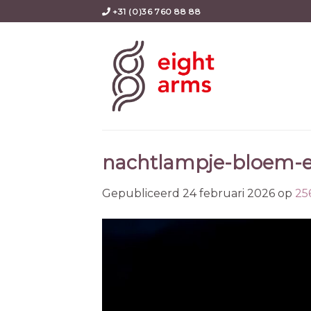
Skip
+31 (0)36 760 88 88
to
content
nachtlampje-bloem-el
Gepubliceerd
24 februari 2026
op
25