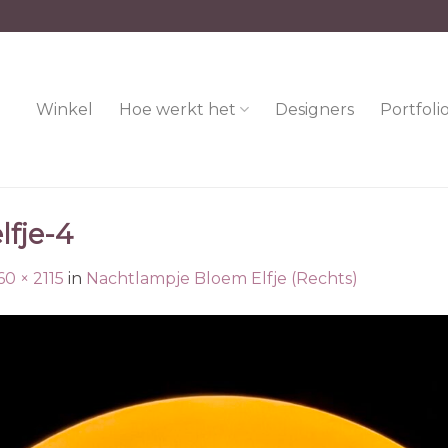
Winkel
Hoe werkt het
Designers
Portfoli
fje-4
60 × 2115
in
Nachtlampje Bloem Elfje (Rechts)