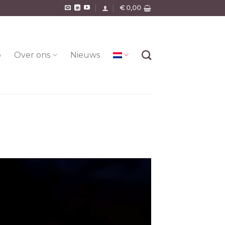
€
0,00
o
Over ons
Nieuws