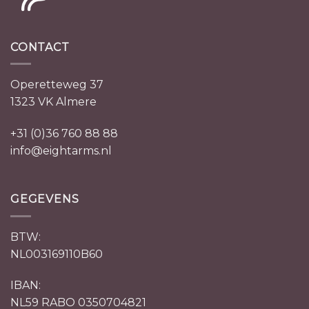
CONTACT
Operetteweg 37
1323 VK Almere
+31 (0)36 760 88 88
info@eightarms.nl
GEGEVENS
BTW:
NL003169110B60
IBAN:
NL59 RABO 0350704821