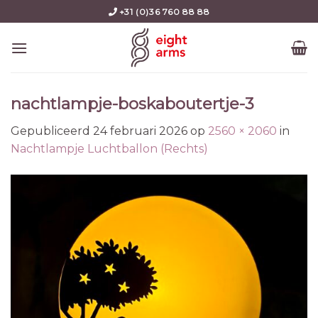
Skip
+31 (0)36 760 88 88
to
content
nachtlampje-boskaboutertje-3
Gepubliceerd
24 februari 2026
op
2560 × 2060
in
Nachtlampje Luchtballon (Rechts)