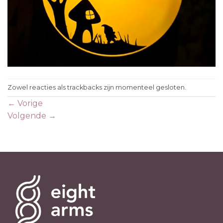
Zowel reacties als trackbacks zijn momenteel gesloten.
←
Vorige
Volgende
→