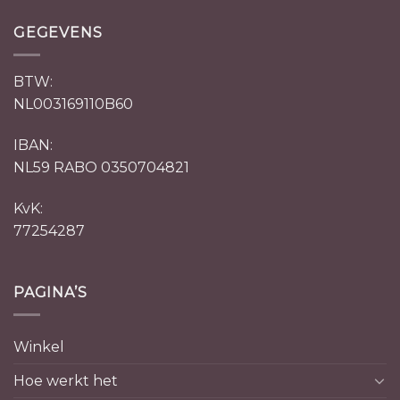
GEGEVENS
BTW:
NL003169110B60
IBAN:
NL59 RABO 0350704821
KvK:
77254287
PAGINA’S
Winkel
Hoe werkt het