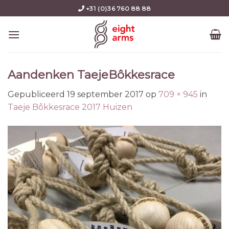
Skip
+31 (0)36 760 88 88
to
content
Aandenken TaejeBôkkesrace
Gepubliceerd
19 september 2017
op
709 × 945
in
Taeje Bôkkesrace 2017 Huizen