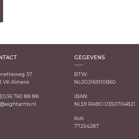
NTACT
GEGEVENS
retteweg 37
BTW:
3 VK Almere
NL003169110B60
 (0)36 760 88 88
IBAN:
o@eightarms.nl
NL59 RABO 0350704821
KvK:
77254287