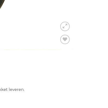
Toevoegen
aan
wenslijst
ket leveren.