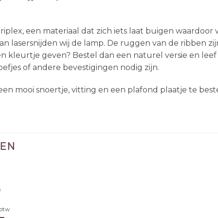
riplex, een materiaal dat zich iets laat buigen waardoo
dan lasersnijden wij de lamp. De ruggen van de ribben zi
en kleurtje geven? Bestel dan een naturel versie en leef
efjes of andere bevestigingen nodig zijn.
een mooi snoertje, vitting en een plafond plaatje te best
TEN
0
 btw