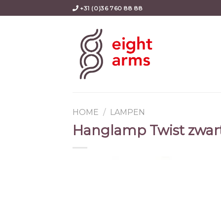
Skip
+31 (0)36 760 88 88
to
content
HOME
/
LAMPEN
Hanglamp Twist zwar