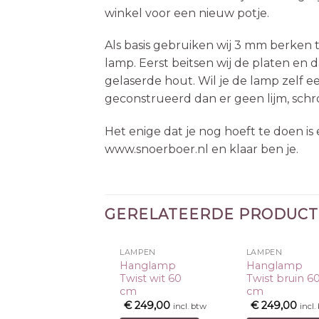
winkel voor een nieuw potje.
Als basis gebruiken wij 3 mm berken t
lamp. Eerst beitsen wij de platen en 
gelaserde hout. Wil je de lamp zelf e
geconstrueerd dan er geen lijm, schro
Het enige dat je nog hoeft te doen is 
www.snoerboer.nl en klaar ben je.
GERELATEERDE PRODUC
LAMPEN
LAMPEN
Hanglamp
Hanglamp
Twist wit 60
Twist bruin 6
cm
cm
Toevoegen
Toevoegen
€
249,00
€
249,00
incl. btw
incl.
aan
aan
wenslijst
wenslijst