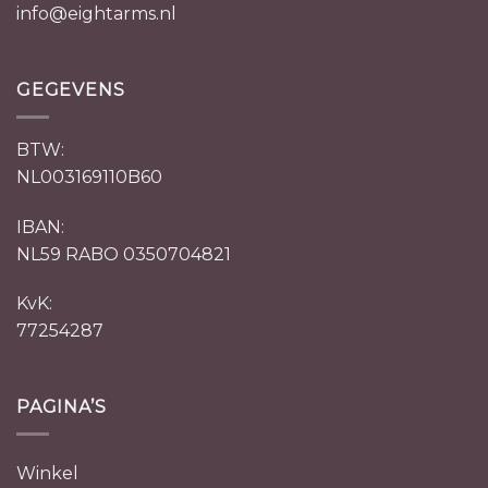
info@eightarms.nl
GEGEVENS
BTW:
NL003169110B60
IBAN:
NL59 RABO 0350704821
KvK:
77254287
PAGINA’S
Winkel