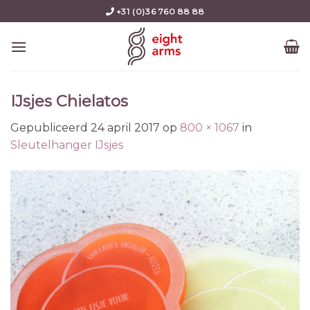
Skip
+31 (0)36 760 88 88
to
content
IJsjes Chielatos
Gepubliceerd
24 april 2017
op
800 × 1067
in
Sleutelhanger IJsjes