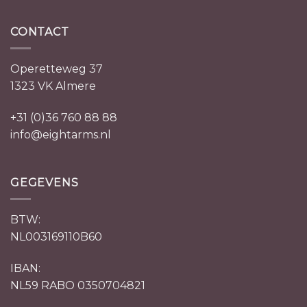
CONTACT
Operetteweg 37
1323 VK Almere
+31 (0)36 760 88 88
info@eightarms.nl
GEGEVENS
BTW:
NL003169110B60
IBAN:
NL59 RABO 0350704821