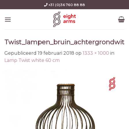
Skip
+31 (0)36 760 88 88
to
content
Twist_lampen_bruin_achtergrondwit
Gepubliceerd
19 februari 2018
op
1333 × 1000
in
Lamp Twist white 60 cm