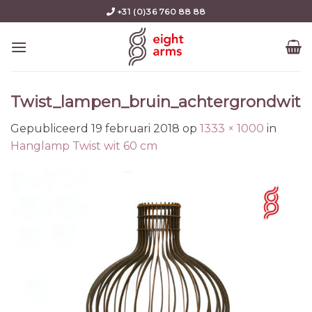
Skip
+31 (0)36 760 88 88
to
content
Twist_lampen_bruin_achtergrondwit
Gepubliceerd
19 februari 2018
op
1333 × 1000
in
Hanglamp Twist wit 60 cm