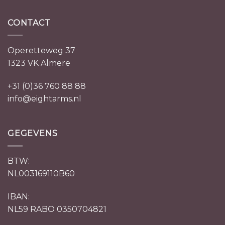
CONTACT
Operetteweg 37
1323 VK Almere
+31 (0)36 760 88 88
info@eightarms.nl
GEGEVENS
BTW:
NL003169110B60
IBAN:
NL59 RABO 0350704821