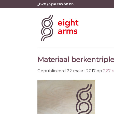
Skip
+31 (0)36 760 88 88
to
content
Materiaal berkentripl
Gepubliceerd
22 maart 2017
op
227 ×