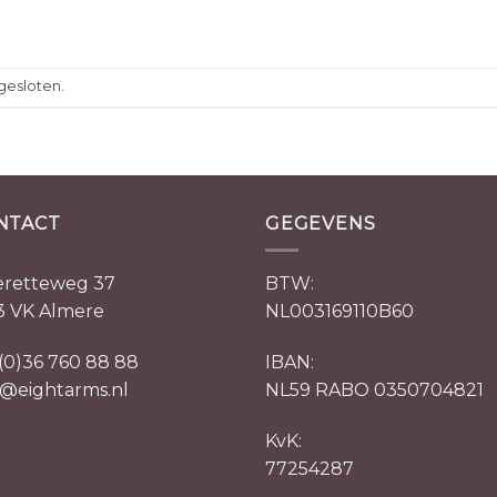
gesloten.
NTACT
GEGEVENS
retteweg 37
BTW:
3 VK Almere
NL003169110B60
 (0)36 760 88 88
IBAN:
o@eightarms.nl
NL59 RABO 0350704821
KvK:
77254287