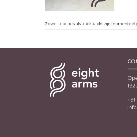
Zowel reacties als trackbacks zijn momenteel 
CO
Ope
132
+31
inf