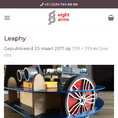
Skip
+31 (0)36 760 88 88
to
content
Leaphy
Gepubliceerd
23 maart 2017
op
709 × 399
in
Over
ons