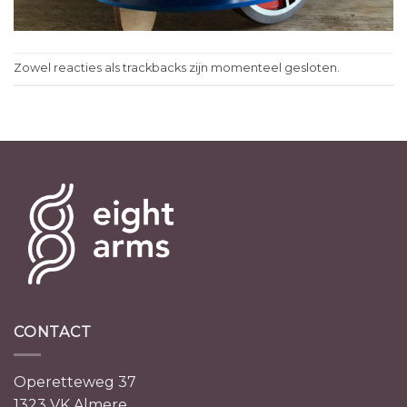
Zowel reacties als trackbacks zijn momenteel gesloten.
CONTACT
Operetteweg 37
1323 VK Almere