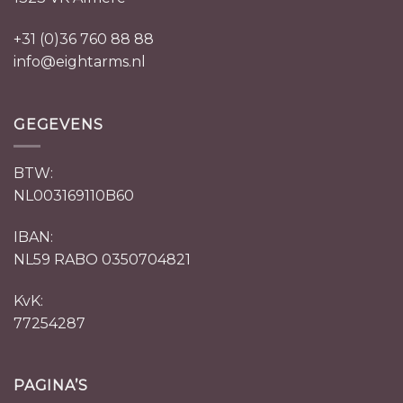
+31 (0)36 760 88 88
info@eightarms.nl
GEGEVENS
BTW:
NL003169110B60
IBAN:
NL59 RABO 0350704821
KvK:
77254287
PAGINA’S